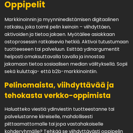
Oppipelit
Markkinoinnin ja myynninedistämisen digitaalinen
ratkaisu, joka toimii pelin keinoin – viihdyttäen,
aktivoiden ja tietoa jakaen. Myötäilee asiakkaan
ostoprosessin ratkaisevia hetkiä. Aktivoi tutustumaan
tuotteeseen tai palveluun. Esittää ydinargumentit
helposti omaksuttavalla tavalla ja innostaa
jakamaan tietoa sosiaalisen median välityksellä. Sopii
sekä kuluttaja- että b2b-markkinointiin.
Pelinomaista, viihdyttävää ja
tehokasta verkko-oppimista
Haluatteko viestiä ydinviestin tuotteestanne tai
palvelustanne kiireiselle, mahdollisesti
piittaamattomalle tai jopa vastahakoiselle
kohderyhmälle? Tehkää se viihdyttävästi oppipelin