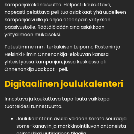
kampanjakokonaisuutta. Helposti koukuttava,
nopeasti pelattava peli tuo asiakkaat yhä uudelleen
kampanjasivuille ja ohjaa eteenpäin yrityksen
pääsivustolle. Räätälöidään aina asiakkaan
yritysilmeen mukaiseksi.
Toteutimme mm. turkulaisen Leipomo Rostenin ja
Helsinki Filmin Onnenonkija-elokuvan kanssa
yhteistyössä kampanjan, jossa keskiössä oli
Onnenonkija Jackpot -peli.
Digitaalinen joulukalenteri
Innostava ja koukuttava tapa lisätä vaikkapa
tuotteidesi tunnettuutta.
Joulukalenterin avulla voidaan kerätä seuraajia
some-kanaviin ja markkinointiluvan antaneista
esimerkiksi uutiskirjeen tilaajia.