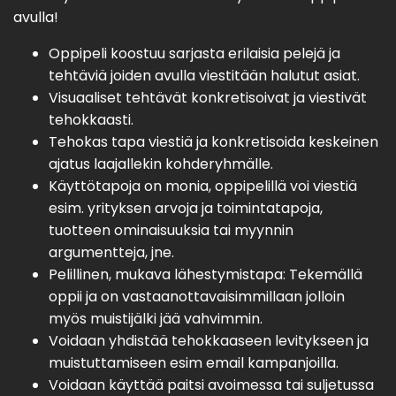
avulla!
Oppipeli koostuu sarjasta erilaisia pelejä ja
tehtäviä joiden avulla viestitään halutut asiat.
Visuaaliset tehtävät konkretisoivat ja viestivät
tehokkaasti.
Tehokas tapa viestiä ja konkretisoida keskeinen
ajatus laajallekin kohderyhmälle.
Käyttötapoja on monia, oppipelillä voi viestiä
esim. yrityksen arvoja ja toimintatapoja,
tuotteen ominaisuuksia tai myynnin
argumentteja, jne.
Pelillinen, mukava lähestymistapa: Tekemällä
oppii ja on vastaanottavaisimmillaan jolloin
myös muistijälki jää vahvimmin.
Voidaan yhdistää tehokkaaseen levitykseen ja
muistuttamiseen esim email kampanjoilla.
Voidaan käyttää paitsi avoimessa tai suljetussa